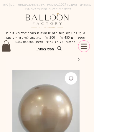
משלוחים יוצאים בין 10-17 בימים א-ו | אין משלוחים בשבתות וחגים | ניתן
לבצע הזמנה לאותו היום עד שעה 14:00
שימו לב ! מינימום הזמנת משלוח באתר לכל האיזורים
האפשריים 450 ש״ח ו200 ש״ח מינימום לאיסוף - כתובת
פרישמן 76 תל אביב - טלפון
0547043564