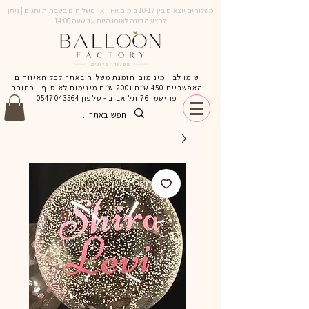
משלוחים יוצאים בין 10-17 בימים א-ו | אין משלוחים בשבתות וחגים | ניתן
לבצע הזמנה לאותו היום עד שעה 14:00
שימו לב ! מינימום הזמנת משלוח באתר לכל האיזורים
האפשריים 450 ש״ח ו200 ש״ח מינימום לאיסוף - כתובת
פרישמן 76 תל אביב - טלפון
0547043564