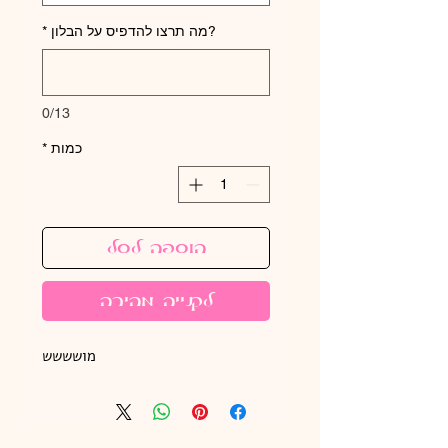
?מה תרצו להדפיס על הבלון
*
0/13
כמות
*
הוספה לסל
לקנייה מהירה
מושששש