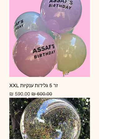
זר 5 גלידות ענקיות XXL
מחיר רגיל
מחיר מבצע