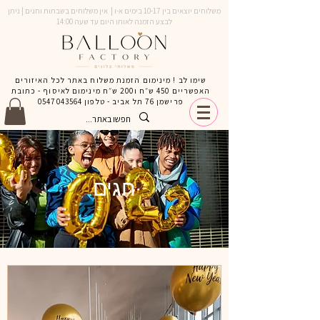
משלוחים יוצאים בין 10-17 בימים א-ו | אין משלוחים בשבתות וחגים | ניתן
לבצע הזמנה לאותו היום עד שעה 14:00
שימו לב ! מינימום הזמנת משלוח באתר לכל האיזורים
האפשריים 450 ש״ח ו200 ש״ח מינימום לאיסוף - כתובת
פרישמן 76 תל אביב - טלפון
0547043564
חגים