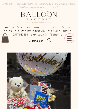
משלוחים יוצאים בין 10-17 בימים א-ו | אין משלוחים בשבתות וחגים | ניתן
לבצע הזמנה לאותו היום עד שעה 14:00
שימו לב ! מינימום הזמנת משלוח באתר לכל האיזורים
האפשריים 450 ש״ח ו200 ש״ח מינימום לאיסוף - כתובת
פרישמן 76 תל אביב - טלפון
0547043564