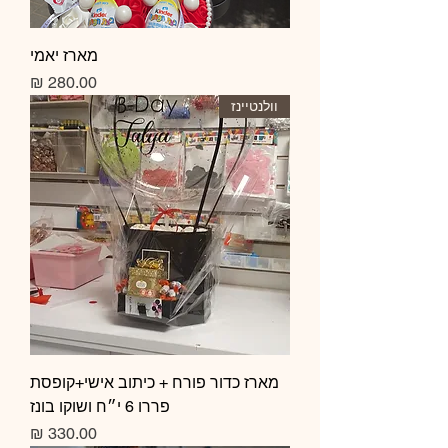
מארז יאמי
מחיר
וולנטיינז
מארז כדור פורח + כיתוב אישי+קופסת
פררו 6 י״ח ושוקו בונז
מחיר