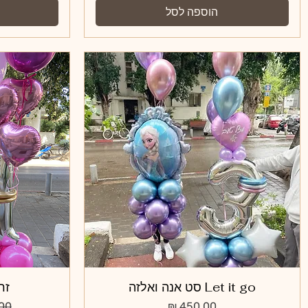
הוספה לסל
Let it go סט אנה ואלזה
תצוגה מהירה
זר
מחיר
מחי