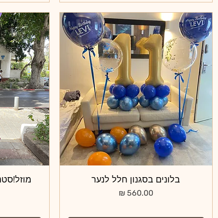
תצוגה מהירה
בלונים בסגנון חלל לנער
מוזל!סטנ
מחיר