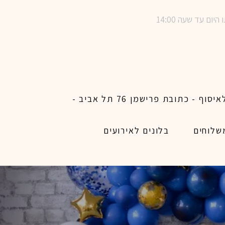
שימו לב ! מינימום הזמנת משלוח באתר לכל האיזורים האפשריים 450 ש״ח ו200 ש״ח מינימום לאיסוף - כתובת פרישמן 76 תל אביב -
שלוחים
בלונים לאירועים