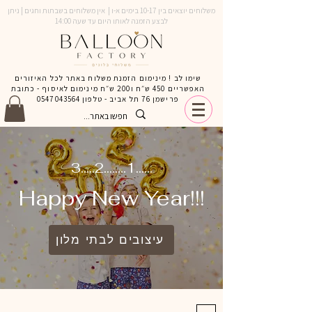
משלוחים יוצאים בין 10-17 בימים א-ו | אין משלוחים בשבתות וחגים | ניתן
לבצע הזמנה לאותו היום עד שעה 14:00
שימו לב ! מינימום הזמנת משלוח באתר לכל האיזורים
האפשריים 450 ש״ח ו200 ש״ח מינימום לאיסוף - כתובת
פרישמן 76 תל אביב - טלפון
0547043564
3.....2........1......
Happy New Year!!!
עיצובים לבתי מלון