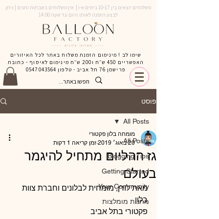
משלוחים יוצאים בין 10-17 בימים א-ו | אין משלוחים בשבתות וחגים | ניתן
לבצע הזמנה לאותו היום עד שעה 14:00
שימו לב ! מינימום הזמנת משלוח באתר לכל האיזורים
האפשריים 450 ש״ח ו200 ש״ח מינימום לאיסוף - כתובת
פרישמן 76 תל אביב - טלפון
0547043564
פוסט
All Posts
מומחה בלון פקטורי
All Posts
20 באוג׳ 2019
זמן קריאה 1 דקות
גז ההליום מתחיל להיגמר
Blogging Tips
בעולם
Getting Started
Your Community
מאת לורן, מומחית לבלונים וחברת צוות 
בלון   
מתנות מומלצות
פקטורי בתל אביב