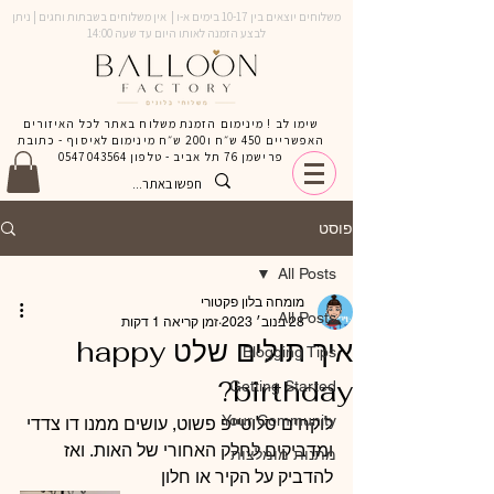
משלוחים יוצאים בין 10-17 בימים א-ו | אין משלוחים בשבתות וחגים | ניתן
לבצע הזמנה לאותו היום עד שעה 14:00
שימו לב ! מינימום הזמנת משלוח באתר לכל האיזורים
האפשריים 450 ש״ח ו200 ש״ח מינימום לאיסוף - כתובת
פרישמן 76 תל אביב - טלפון
0547043564
פוסט
All Posts
מומחה בלון פקטורי
All Posts
28 בנוב׳ 2023
זמן קריאה 1 דקות
איך תולים שלט happy
Blogging Tips
birthday?
Getting Started
Your Community
לוקחים סלוטייפ פשוט, עושים ממנו דו צדדי 
ומדביקים לחלק האחורי של האות. ואז 
מתנות מומלצות
להדביק על הקיר או חלון